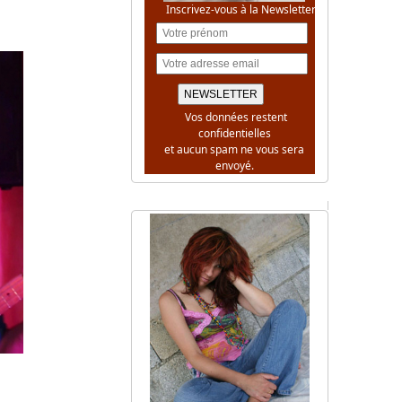
Inscrivez-vous à la Newsletter
Vos données restent
confidentielles
et aucun spam ne vous sera
envoyé.