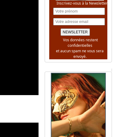
Inscrivez-vous à la Newsletter
Vos données restent
confidentielles
et aucun spam ne vous sera
envoyé.