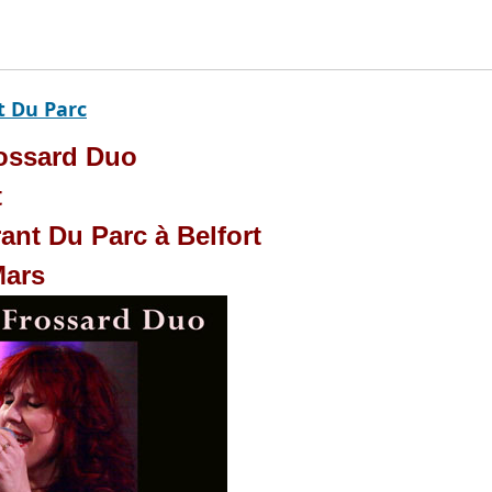
t Du Parc
ossard Duo
t
ant Du Parc à Belfort
Mars