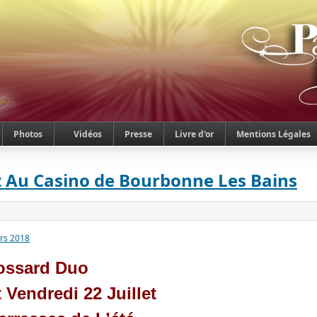
Photos
Vidéos
Presse
Livre d'or
Mentions Légales
t Au Casino de Bourbonne Les Bains
rs 2018
ossard Duo
 Vendredi 22 Juillet