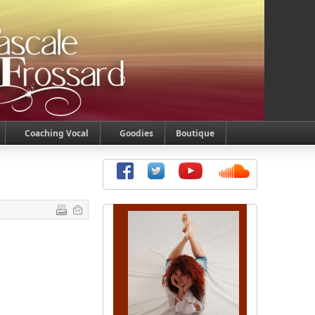
Coaching Vocal
Goodies
Boutique